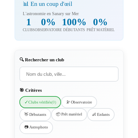
📊 En un coup d'œil
L'astronomie en Sanary sur Mer
1
0%
100%
0%
CLUBS
OBSERVATOIRE
DÉBUTANTS
PRÊT MATÉRIEL
🔍 Rechercher un club
🎯 Critères
✓
Clubs vérifiés
(0)
🔭 Observatoire
📦 Prêt matériel
👋 Débutants
👶 Enfants
📷 Astrophoto