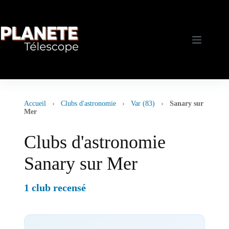
Passer
au
contenu
Accueil
›
Clubs d'astronomie
›
Var (83)
›
Sanary sur
Mer
Clubs d'astronomie
Sanary sur Mer
1 club recensé