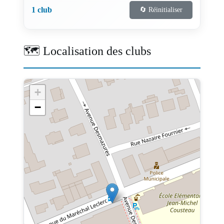
1 club
🔄 Réinitialiser
🗺️ Localisation des clubs
+
−