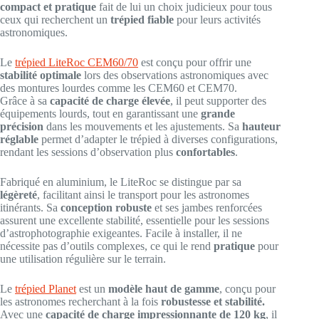
compact et pratique
fait de lui un choix judicieux pour tous
ceux qui recherchent un
trépied fiable
pour leurs activités
astronomiques.
Le
trépied LiteRoc CEM60/70
est conçu pour offrir une
stabilité optimale
lors des observations astronomiques avec
des montures lourdes comme les CEM60 et CEM70.
Grâce à sa
capacité de charge élevée
, il peut supporter des
équipements lourds, tout en garantissant une
grande
précision
dans les mouvements et les ajustements. Sa
hauteur
réglable
permet d’adapter le trépied à diverses configurations,
rendant les sessions d’observation plus
confortables
.
Fabriqué en aluminium, le LiteRoc se distingue par sa
légèreté
, facilitant ainsi le transport pour les astronomes
itinérants. Sa
conception robuste
et ses jambes renforcées
assurent une excellente stabilité, essentielle pour les sessions
d’astrophotographie exigeantes. Facile à installer, il ne
nécessite pas d’outils complexes, ce qui le rend
pratique
pour
une utilisation régulière sur le terrain.
Le
trépied Planet
est un
modèle haut de gamme
, conçu pour
les astronomes recherchant à la fois
robustesse et stabilité.
Avec une
capacité de charge impressionnante de 120 kg
, il