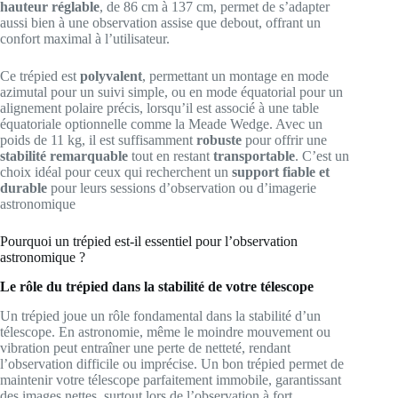
hauteur réglable
, de 86 cm à 137 cm, permet de s’adapter
aussi bien à une observation assise que debout, offrant un
confort maximal à l’utilisateur.
Ce trépied est
polyvalent
, permettant un montage en mode
azimutal pour un suivi simple, ou en mode équatorial pour un
alignement polaire précis, lorsqu’il est associé à une table
équatoriale optionnelle comme la Meade Wedge. Avec un
poids de 11 kg, il est suffisamment
robuste
pour offrir une
stabilité remarquable
tout en restant
transportable
. C’est un
choix idéal pour ceux qui recherchent un
support fiable et
durable
pour leurs sessions d’observation ou d’imagerie
astronomique
Pourquoi un trépied est-il essentiel pour l’observation
astronomique ?
Le rôle du trépied dans la stabilité de votre télescope
Un trépied joue un rôle fondamental dans la stabilité d’un
télescope. En astronomie, même le moindre mouvement ou
vibration peut entraîner une perte de netteté, rendant
l’observation difficile ou imprécise. Un bon trépied permet de
maintenir votre télescope parfaitement immobile, garantissant
des images nettes, surtout lors de l’observation à fort