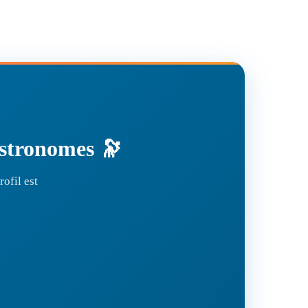
'astronomes 🔭
ofil est