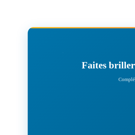
Faites brille
Complét