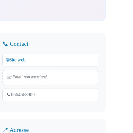
📞 Contact
🌐
Site web
✉️ Email non renseigné
📞
0664568909
📍 Adresse