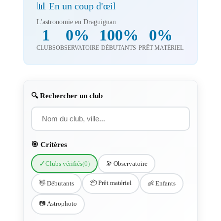
📊 En un coup d'œil
L'astronomie en Draguignan
1
0%
100%
0%
CLUBS
OBSERVATOIRE
DÉBUTANTS
PRÊT MATÉRIEL
🔍 Rechercher un club
🎯 Critères
✓
Clubs vérifiés
(0)
🔭 Observatoire
📦 Prêt matériel
👋 Débutants
👶 Enfants
📷 Astrophoto