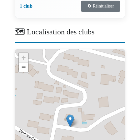
1 club
🔄 Réinitialiser
🗺️ Localisation des clubs
+
−