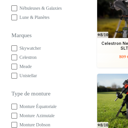
Type d'observation
Nébuleuses & Galaxies
Lune & Planètes
Marques
⭐8/10
Celestron Ne
Marques
Skywatcher
SL
809 
Celestron
Meade
Unistellar
Type de monture
Type de monture
Monture Équatoriale
Monture Azimutale
Monture Dobson
⭐8/10