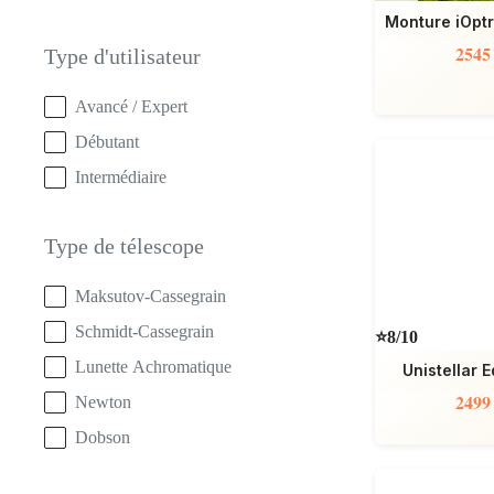
Monture iOpt
2545
Type d'utilisateur
Type d'utilisateur
Avancé / Expert
Débutant
Intermédiaire
Type de télescope
Type de télescope
Maksutov-Cassegrain
Schmidt-Cassegrain
⭐8/10
Lunette Achromatique
Unistellar 
2499
Newton
Dobson