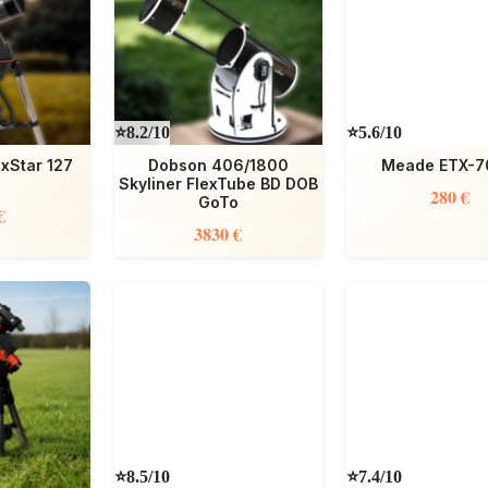
⭐8.2/10
⭐5.6/10
xStar 127
Dobson 406/1800
Meade ETX-7
T
Skyliner FlexTube BD DOB
280 €
GoTo
€
3830 €
⭐8.5/10
⭐7.4/10