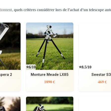
tionnent,
quels critères considérer lors de l’achat d’un telescope aut
⭐6/10
⭐8.5/10
spera 2
Monture Meade LX85
Seestar S
1890 €
469 €