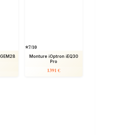
⭐7/10
n GEM28
Monture iOptron iEQ30
Pro
1391 €