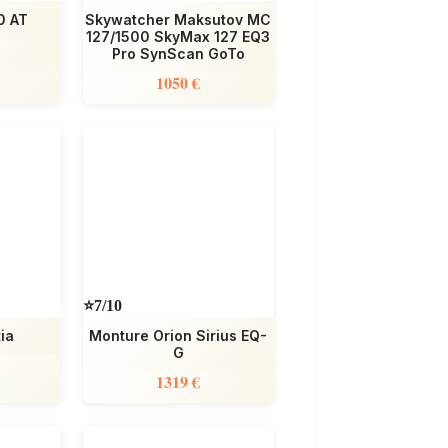
0 AT
Skywatcher Maksutov MC
127/1500 SkyMax 127 EQ3
Pro SynScan GoTo
1050 €
⭐7/10
ia
Monture Orion Sirius EQ-
G
1319 €