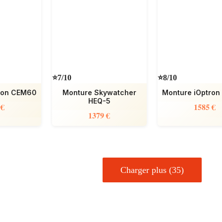
⭐7/10
⭐8/10
ron CEM60
Monture Skywatcher
Monture iOptro
HEQ-5
 €
1585 €
1379 €
Charger plus (35)