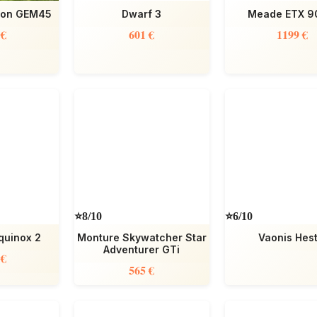
ron GEM45
Dwarf 3
Meade ETX 9
 €
601 €
1199 €
⭐8/10
⭐6/10
Equinox 2
Monture Skywatcher Star
Vaonis Hest
Adventurer GTi
 €
565 €