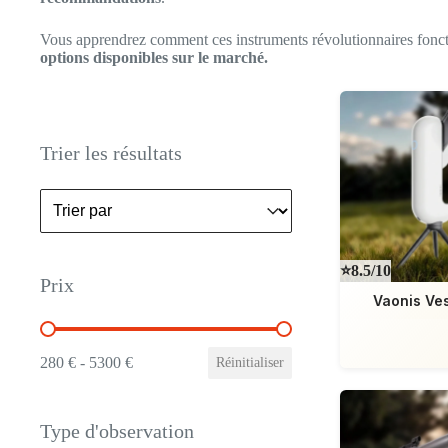
Vous apprendrez comment ces instruments révolutionnaires fonc
options disponibles sur le marché.
Trier les résultats
Trier les résultats
Trier les résultats
⭐8.5/10
Prix
Vaonis Ve
Prix
280 € - 5300 €
Réinitialiser
Type d'observation