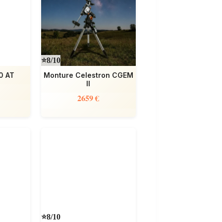
⭐8/10
0 AT
Monture Celestron CGEM
II
2659 €
⭐8/10