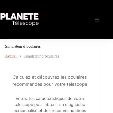
Passer
au
contenu
Simulateur d’oculaires
Accueil
Simulateur d’oculaires
Calculez et découvrez les oculaires
recommandés pour votre télescope
Entrez les caractéristiques de votre
télescope pour obtenir un diagnostic
personnalisé et des recommandations