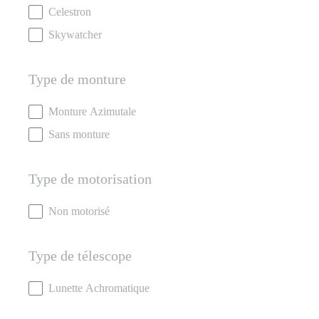
Marques
Celestron
Skywatcher
Type de monture
Type de monture
Monture Azimutale
Sans monture
Type de motorisation
Type de motorisation
Non motorisé
Type de télescope
Type de télescope
Lunette Achromatique