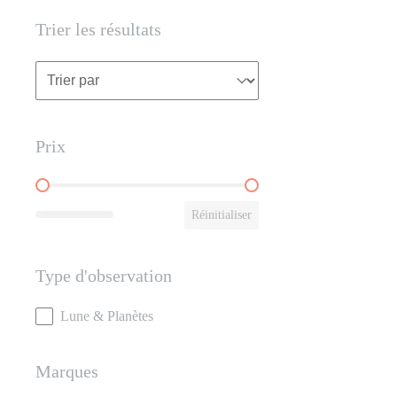
Trier les résultats
Trier les résultats
Trier les résultats
Prix
Prix
Réinitialiser
Type d'observation
Type d'observation
Lune & Planètes
Marques