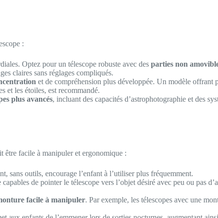
escope :
mordiales. Optez pour un télescope robuste avec des
parties non amovibl
ges claires sans réglages compliqués.
ncentration
et de compréhension plus développée. Un modèle offrant plu
s et les étoiles, est recommandé.
opes plus avancés
, incluant des capacités d’astrophotographie et des s
it être facile à manipuler et ergonomique :
t, sans outils, encourage l’enfant à l’utiliser plus fréquemment.
 capables de pointer le télescope vers l’objet désiré avec peu ou pas d’ai
onture facile à manipuler
. Par exemple, les télescopes avec une m
met aux enfants de l’emmener lors de sorties nocturnes, augmentant ainsi 