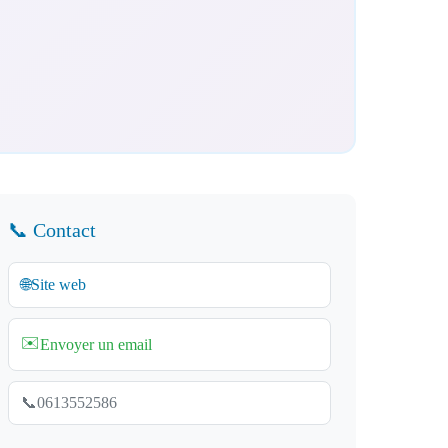
📞 Contact
🌐
Site web
✉️
Envoyer un email
📞
0613552586