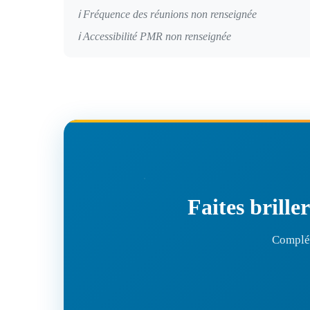
ℹ️ Fréquence des réunions non renseignée
ℹ️ Accessibilité PMR non renseignée
Faites brille
Complét