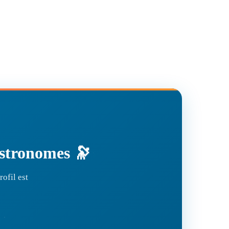
'astronomes 🔭
ofil est