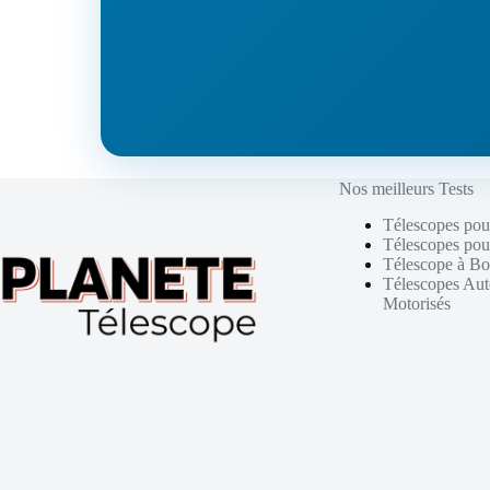
Nos meilleurs Tests
Télescopes pou
Télescopes pou
Télescope à Bo
Télescopes Au
Motorisés