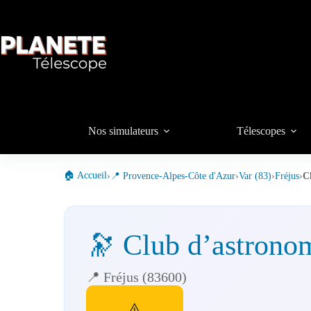
Passer
au
contenu
Nos simulateurs
Télescopes
🏠 Accueil
›
📍 Provence-Alpes-Côte d'Azur
›
Var (83)
›
Fréjus
›
C
🔭 Club d’astronom
📍 Fréjus (83600)