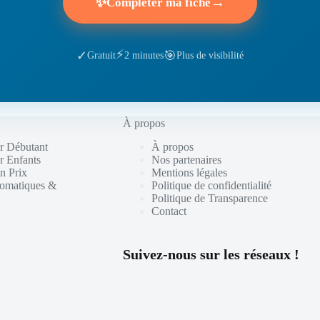
✨
→
Compléter ma fiche
⚡
🎯
✓
Gratuit
2 minutes
Plus de visibilité
À propos
r Débutant
À propos
r Enfants
Nos partenaires
n Prix
Mentions légales
tomatiques &
Politique de confidentialité
Politique de Transparence
Contact
Suivez-nous sur les réseaux !