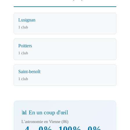
Lusignan
1 club
Poitiers
1 club
Saint-benoît
1 club
📊 En un coup d'œil
L'astronomie en Vienne (86)
4
0%
100%
0%