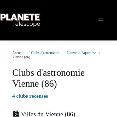
Passer
au
contenu
Accueil
›
Clubs d'astronomie
›
Nouvelle-Aquitaine
›
Vienne (86)
Clubs d'astronomie
Vienne (86)
4 clubs recensés
🏙️ Villes du Vienne (86)