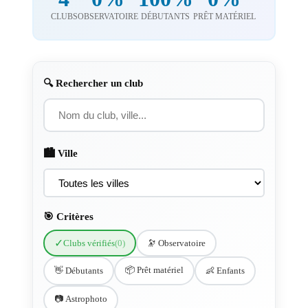
CLUBS
OBSERVATOIRE
DÉBUTANTS
PRÊT MATÉRIEL
🔍 Rechercher un club
🏙️ Ville
🎯 Critères
✓
Clubs vérifiés
(0)
🔭 Observatoire
📦 Prêt matériel
👋 Débutants
👶 Enfants
📷 Astrophoto