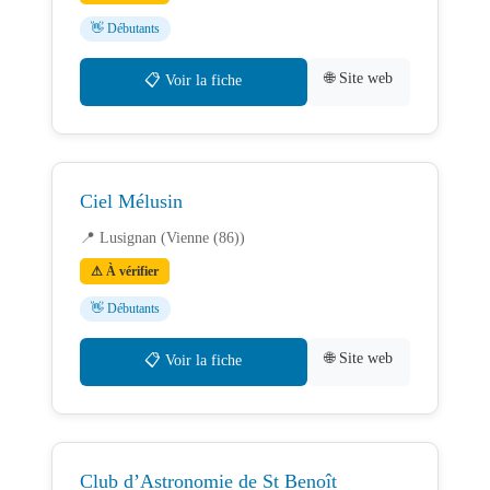
👋 Débutants
🌐 Site web
📋 Voir la fiche
Ciel Mélusin
📍 Lusignan (Vienne (86))
⚠ À vérifier
👋 Débutants
🌐 Site web
📋 Voir la fiche
Club d’Astronomie de St Benoît