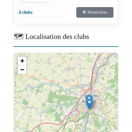
4 clubs
🔄 Réinitialiser
🗺️ Localisation des clubs
+
−