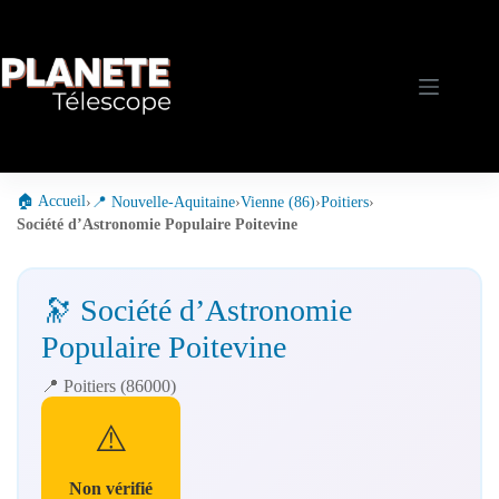
Passer
au
contenu
🏠 Accueil
›
📍 Nouvelle-Aquitaine
›
Vienne (86)
›
Poitiers
›
Société d’Astronomie Populaire Poitevine
🔭 Société d’Astronomie
Populaire Poitevine
📍 Poitiers (86000)
⚠️
Non vérifié