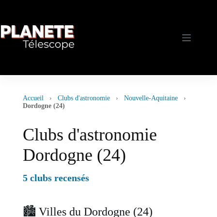
Passer
au
contenu
Accueil
›
Clubs d'astronomie
›
Nouvelle-Aquitaine
›
Dordogne (24)
Clubs d'astronomie
Dordogne (24)
5 clubs recensés
🏙️ Villes du Dordogne (24)