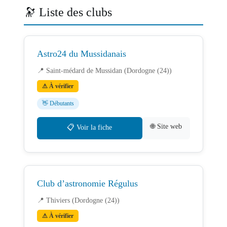
🔭 Liste des clubs
Astro24 du Mussidanais
📍 Saint-médard de Mussidan (Dordogne (24))
⚠ À vérifier
👋 Débutants
🌐 Site web
📋 Voir la fiche
Club d’astronomie Régulus
📍 Thiviers (Dordogne (24))
⚠ À vérifier