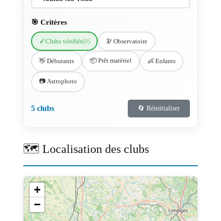
🎯 Critères
✓
Clubs vérifiés
(0)
🔭 Observatoire
📦 Prêt matériel
👋 Débutants
👶 Enfants
📷 Astrophoto
5 clubs
🔄 Réinitialiser
🗺️ Localisation des clubs
+
−