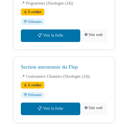
📍 Prigonrieux (Dordogne (24))
⚠ À vérifier
👋 Débutants
🌐 Site web
📋 Voir la fiche
Section astronomie du Flep
📍 Coulounieix Chamiers (Dordogne (24))
⚠ À vérifier
👋 Débutants
🌐 Site web
📋 Voir la fiche