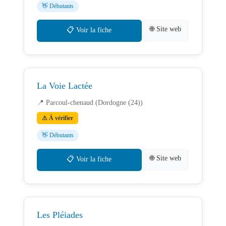
👋 Débutants
🌐 Site web
📋 Voir la fiche
La Voie Lactée
📍 Parcoul-chenaud (Dordogne (24))
⚠ À vérifier
👋 Débutants
🌐 Site web
📋 Voir la fiche
Les Pléiades