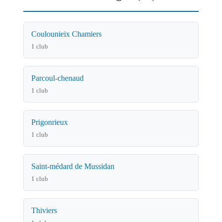
Coulounieix Chamiers
1 club
Parcoul-chenaud
1 club
Prigonrieux
1 club
Saint-médard de Mussidan
1 club
Thiviers