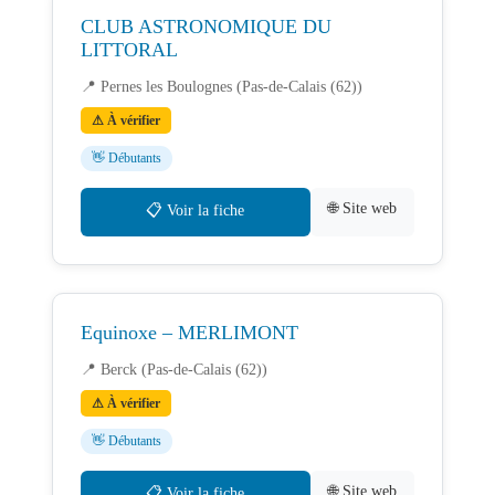
CLUB ASTRONOMIQUE DU
LITTORAL
📍 Pernes les Boulognes (Pas-de-Calais (62))
⚠ À vérifier
👋 Débutants
🌐 Site web
📋 Voir la fiche
Equinoxe – MERLIMONT
📍 Berck (Pas-de-Calais (62))
⚠ À vérifier
👋 Débutants
🌐 Site web
📋 Voir la fiche