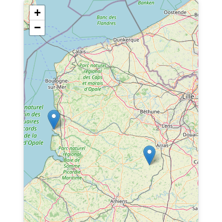
+
−
2
2