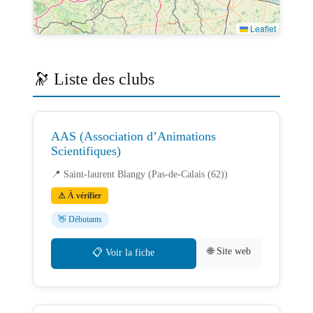
Leaflet
🔭 Liste des clubs
AAS (Association d’Animations
Scientifiques)
📍 Saint-laurent Blangy (Pas-de-Calais (62))
⚠ À vérifier
👋 Débutants
🌐 Site web
📋 Voir la fiche