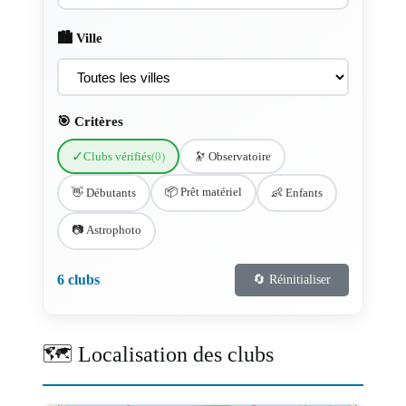
🏙️ Ville
🎯 Critères
✓
Clubs vérifiés
(0)
🔭 Observatoire
📦 Prêt matériel
👋 Débutants
👶 Enfants
📷 Astrophoto
6 clubs
🔄 Réinitialiser
🗺️ Localisation des clubs