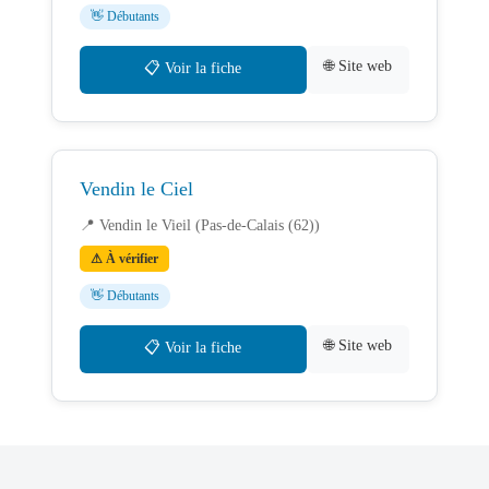
👋 Débutants
🌐 Site web
📋 Voir la fiche
Vendin le Ciel
📍 Vendin le Vieil (Pas-de-Calais (62))
⚠ À vérifier
👋 Débutants
🌐 Site web
📋 Voir la fiche