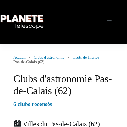
Passer
au
contenu
Accueil
›
Clubs d'astronomie
›
Hauts-de-France
›
Pas-de-Calais (62)
Clubs d'astronomie Pas-
de-Calais (62)
6 clubs recensés
🏙️ Villes du Pas-de-Calais (62)