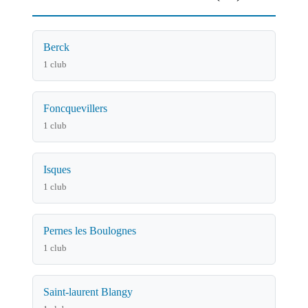
Berck
1 club
Foncquevillers
1 club
Isques
1 club
Pernes les Boulognes
1 club
Saint-laurent Blangy