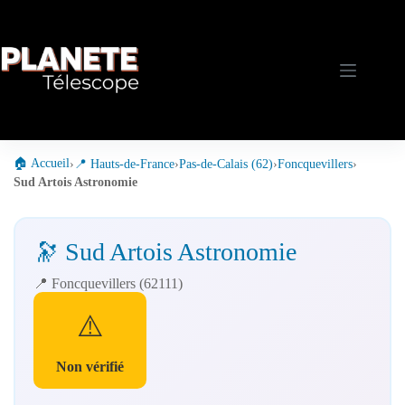
Passer
au
contenu
🏠 Accueil
›
📍 Hauts-de-France
›
Pas-de-Calais (62)
›
Foncquevillers
›
Sud Artois Astronomie
🔭 Sud Artois Astronomie
📍 Foncquevillers (62111)
⚠️
Non vérifié