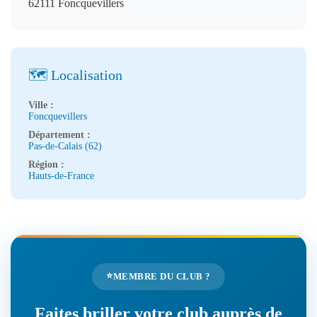
62111 Foncquevillers
🗺️ Localisation
Ville :
Foncquevillers
Département :
Pas-de-Calais (62)
Région :
Hauts-de-France
⭐
MEMBRE DU CLUB ?
Faites briller votre club auprès de