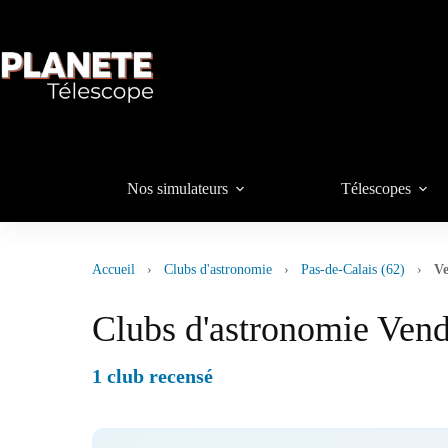
Passer
au
contenu
Nos simulateurs
Télescopes
Accueil
›
Clubs d'astronomie
›
Pas-de-Calais (62)
›
Ve
Clubs d'astronomie Vendi
1 club recensé