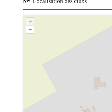
🗺️ Localisation des clubs
+
−