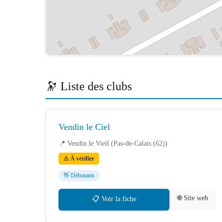
🔭 Liste des clubs
Vendin le Ciel
📍 Vendin le Vieil (Pas-de-Calais (62))
⚠ À vérifier
👋 Débutants
🌐 Site web
📋 Voir la fiche