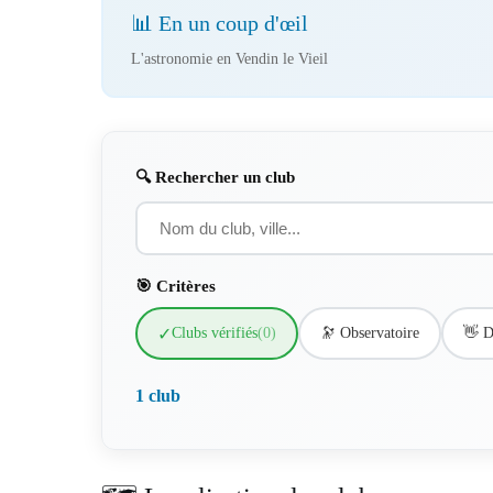
📊 En un coup d'œil
L'astronomie en Vendin le Vieil
🔍 Rechercher un club
🎯 Critères
✓
Clubs vérifiés
(0)
🔭 Observatoire
👋 D
1 club