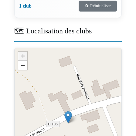
1 club
🔄 Réinitialiser
🗺️ Localisation des clubs
+
−