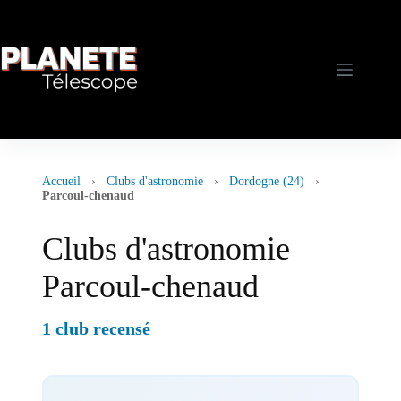
Passer
au
contenu
Accueil
›
Clubs d'astronomie
›
Dordogne (24)
›
Parcoul-chenaud
Clubs d'astronomie
Parcoul-chenaud
1 club recensé