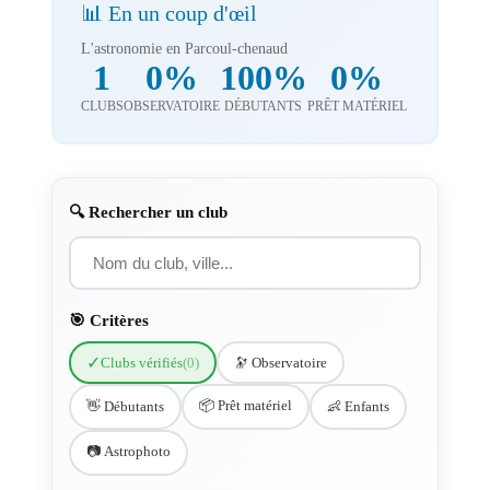
📊 En un coup d'œil
L'astronomie en Parcoul-chenaud
1
0%
100%
0%
CLUBS
OBSERVATOIRE
DÉBUTANTS
PRÊT MATÉRIEL
🔍 Rechercher un club
🎯 Critères
✓
Clubs vérifiés
(0)
🔭 Observatoire
📦 Prêt matériel
👋 Débutants
👶 Enfants
📷 Astrophoto