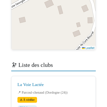
Leaflet
🔭 Liste des clubs
La Voie Lactée
📍 Parcoul-chenaud (Dordogne (24))
⚠ À vérifier