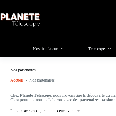
Passer
au
contenu
Nos simulateurs
Télescopes
Nos partenaires
Accueil
Nos partenaires
Chez
Planète Télescope
, nous croyons que la découverte du ciel 
C’est pourquoi nous collaborons avec des
partenaires passionn
Ils nous accompagnent dans cette aventure