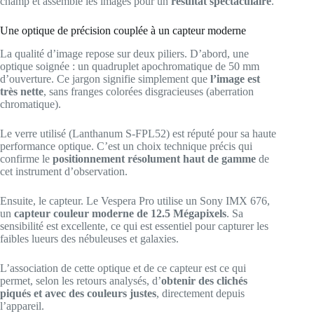
champ et assemble les images pour un
résultat spectaculaire
.
Une optique de précision couplée à un capteur moderne
La qualité d’image repose sur deux piliers. D’abord, une
optique soignée : un quadruplet apochromatique de 50 mm
d’ouverture. Ce jargon signifie simplement que
l’image est
très nette
, sans franges colorées disgracieuses (aberration
chromatique).
Le verre utilisé (Lanthanum S-FPL52) est réputé pour sa haute
performance optique. C’est un choix technique précis qui
confirme le
positionnement résolument haut de gamme
de
cet instrument d’observation.
Ensuite, le capteur. Le Vespera Pro utilise un Sony IMX 676,
un
capteur couleur moderne de 12.5 Mégapixels
. Sa
sensibilité est excellente, ce qui est essentiel pour capturer les
faibles lueurs des nébuleuses et galaxies.
L’association de cette optique et de ce capteur est ce qui
permet, selon les retours analysés, d’
obtenir des clichés
piqués et avec des couleurs justes
, directement depuis
l’appareil.