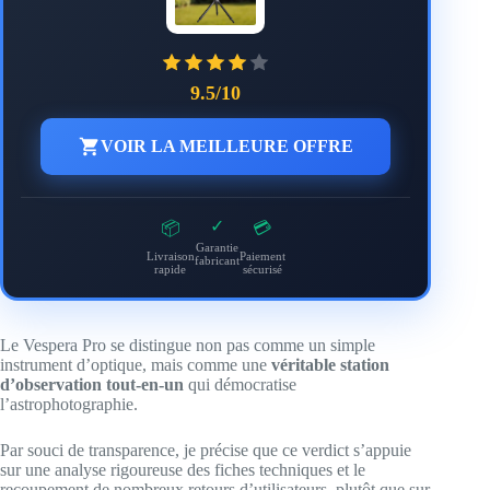
9.5/10
VOIR LA MEILLEURE OFFRE
✓
📦
💳
Garantie
Livraison
Paiement
fabricant
rapide
sécurisé
Le Vespera Pro se distingue non pas comme un simple
instrument d’optique, mais comme une
véritable station
d’observation tout-en-un
qui démocratise
l’astrophotographie.
Par souci de transparence, je précise que ce verdict s’appuie
sur une analyse rigoureuse des fiches techniques et le
recoupement de nombreux retours d’utilisateurs, plutôt que sur