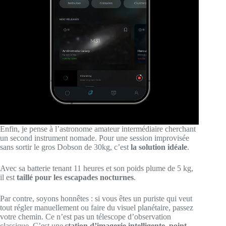
Enfin, je pense à l’astronome amateur intermédiaire cherchant
un second instrument nomade. Pour une session improvisée
sans sortir le gros Dobson de 30kg, c’est
la solution idéale
.
Avec sa batterie tenant 11 heures et son poids plume de 5 kg,
il est
taillé pour les escapades nocturnes
.
Par contre, soyons honnêtes : si vous êtes un puriste qui veut
tout régler manuellement ou faire du visuel planétaire, passez
votre chemin. Ce n’est pas un télescope d’observation
classique. C’est une
station d’imagerie intelligente, point