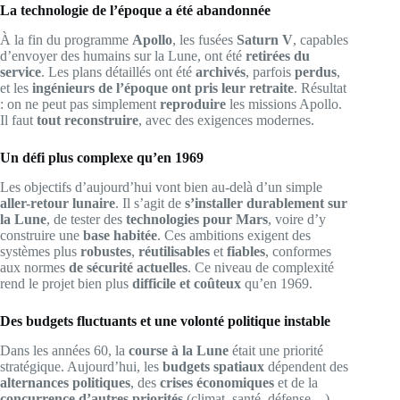
La technologie de l’époque a été abandonnée
À la fin du programme
Apollo
, les fusées
Saturn V
, capables
d’envoyer des humains sur la Lune, ont été
retirées du
service
. Les plans détaillés ont été
archivés
, parfois
perdus
,
et les
ingénieurs de l’époque ont pris leur retraite
. Résultat
: on ne peut pas simplement
reproduire
les missions Apollo.
Il faut
tout reconstruire
, avec des exigences modernes.
Un défi plus complexe qu’en 1969
Les objectifs d’aujourd’hui vont bien au-delà d’un simple
aller-retour lunaire
. Il s’agit de
s’installer durablement sur
la Lune
, de tester des
technologies pour Mars
, voire d’y
construire une
base habitée
. Ces ambitions exigent des
systèmes plus
robustes
,
réutilisables
et
fiables
, conformes
aux normes
de sécurité actuelles
. Ce niveau de complexité
rend le projet bien plus
difficile et coûteux
qu’en 1969.
Des budgets fluctuants et une volonté politique instable
Dans les années 60, la
course à la Lune
était une priorité
stratégique. Aujourd’hui, les
budgets spatiaux
dépendent des
alternances politiques
, des
crises économiques
et de la
concurrence d’autres priorités
(climat, santé, défense…).