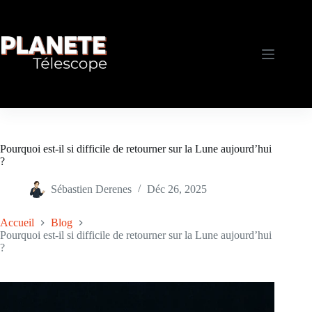
Passer
au
contenu
Pourquoi est-il si difficile de retourner sur la Lune aujourd’hui
?
Sébastien Derenes
Déc 26, 2025
Accueil
Blog
Pourquoi est-il si difficile de retourner sur la Lune aujourd’hui
?