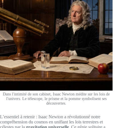
Dans l'intimité de son cabinet, Isaac Newton médite sur les lois de
l'univers. Le télescope, le prisme et la pomme symbolisent ses
découvertes.
L’essentiel à retenir : Isaac Newton a révolutionné notre
compréhension du cosmos en unifiant les lois terrestres et
célestes par la
gravitation universelle
. Ce génie solitaire a