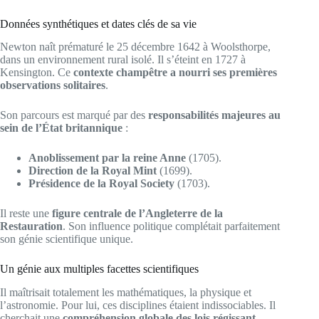
Données synthétiques et dates clés de sa vie
Newton naît prématuré le 25 décembre 1642 à Woolsthorpe,
dans un environnement rural isolé. Il s’éteint en 1727 à
Kensington. Ce
contexte champêtre a nourri ses premières
observations solitaires
.
Son parcours est marqué par des
responsabilités majeures au
sein de l’État britannique
:
Anoblissement par la reine Anne
(1705).
Direction de la Royal Mint
(1699).
Présidence de la Royal Society
(1703).
Il reste une
figure centrale de l’Angleterre de la
Restauration
. Son influence politique complétait parfaitement
son génie scientifique unique.
Un génie aux multiples facettes scientifiques
Il maîtrisait totalement les mathématiques, la physique et
l’astronomie. Pour lui, ces disciplines étaient indissociables. Il
cherchait une
compréhension globale des lois régissant