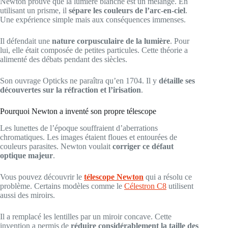
Newton prouve que la lumière blanche est un mélange. En
utilisant un prisme, il
sépare les couleurs de l’arc-en-ciel
.
Une expérience simple mais aux conséquences immenses.
Il défendait une
nature corpusculaire de la lumière
. Pour
lui, elle était composée de petites particules. Cette théorie a
alimenté des débats pendant des siècles.
Son ouvrage Opticks ne paraîtra qu’en 1704. Il y
détaille ses
découvertes sur la réfraction et l’irisation
.
Pourquoi Newton a inventé son propre télescope
Les lunettes de l’époque souffraient d’aberrations
chromatiques. Les images étaient floues et entourées de
couleurs parasites. Newton voulait
corriger ce défaut
optique majeur
.
Vous pouvez découvrir le
télescope Newton
qui a résolu ce
problème. Certains modèles comme le
Célestron C8
utilisent
aussi des miroirs.
Il a remplacé les lentilles par un miroir concave. Cette
invention a permis de
réduire considérablement la taille des