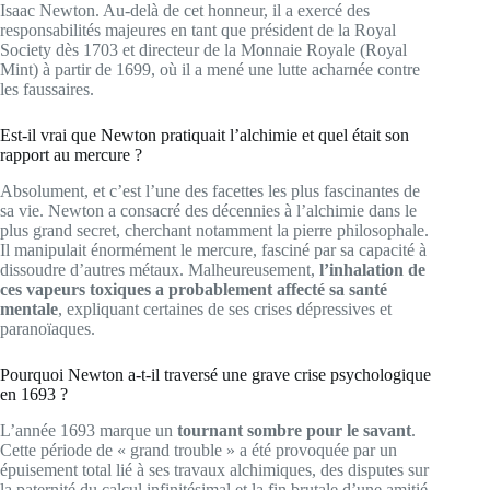
Isaac Newton. Au-delà de cet honneur, il a exercé des
responsabilités majeures en tant que président de la Royal
Society dès 1703 et directeur de la Monnaie Royale (Royal
Mint) à partir de 1699, où il a mené une lutte acharnée contre
les faussaires.
Est-il vrai que Newton pratiquait l’alchimie et quel était son
rapport au mercure ?
Absolument, et c’est l’une des facettes les plus fascinantes de
sa vie. Newton a consacré des décennies à l’alchimie dans le
plus grand secret, cherchant notamment la pierre philosophale.
Il manipulait énormément le mercure, fasciné par sa capacité à
dissoudre d’autres métaux. Malheureusement,
l’inhalation de
ces vapeurs toxiques a probablement affecté sa santé
mentale
, expliquant certaines de ses crises dépressives et
paranoïaques.
Pourquoi Newton a-t-il traversé une grave crise psychologique
en 1693 ?
L’année 1693 marque un
tournant sombre pour le savant
.
Cette période de « grand trouble » a été provoquée par un
épuisement total lié à ses travaux alchimiques, des disputes sur
la paternité du calcul infinitésimal et la fin brutale d’une amitié