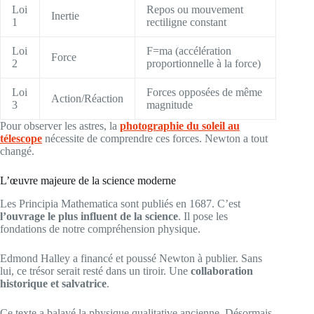
Loi
Repos ou mouvement
Inertie
1
rectiligne constant
Loi
F=ma (accélération
Force
2
proportionnelle à la force)
Loi
Forces opposées de même
Action/Réaction
3
magnitude
Pour observer les astres, la
photographie du soleil au
télescope
nécessite de comprendre ces forces. Newton a tout
changé.
L’œuvre majeure de la science moderne
Les Principia Mathematica sont publiés en 1687. C’est
l’ouvrage le plus influent de la science
. Il pose les
fondations de notre compréhension physique.
Edmond Halley a financé et poussé Newton à publier. Sans
lui, ce trésor serait resté dans un tiroir. Une
collaboration
historique et salvatrice
.
Ce texte a balayé la physique qualitative ancienne. Désormais,