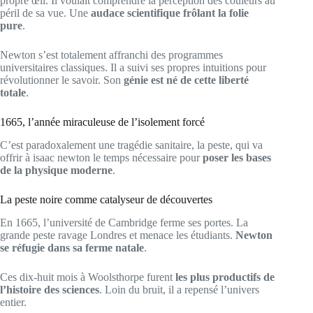
propre œil. Il voulait comprendre la perception des couleurs au
péril de sa vue. Une
audace scientifique frôlant la folie
pure
.
Newton s’est totalement affranchi des programmes
universitaires classiques. Il a suivi ses propres intuitions pour
révolutionner le savoir. Son
génie est né de cette liberté
totale
.
1665, l’année miraculeuse de l’isolement forcé
C’est paradoxalement une tragédie sanitaire, la peste, qui va
offrir à isaac newton le temps nécessaire pour
poser les bases
de la physique moderne
.
La peste noire comme catalyseur de découvertes
En 1665, l’université de Cambridge ferme ses portes. La
grande peste ravage Londres et menace les étudiants.
Newton
se réfugie dans sa ferme natale
.
Ces dix-huit mois à Woolsthorpe furent
les plus productifs de
l’histoire des sciences
. Loin du bruit, il a repensé l’univers
entier.