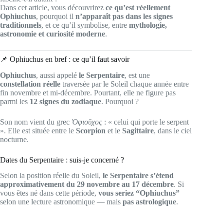
Dans cet article, vous découvrirez
ce qu’est réellement
Ophiuchus
, pourquoi il
n’apparaît pas dans les signes
traditionnels
, et ce qu’il symbolise, entre
mythologie,
astronomie et curiosité moderne
.
📌 Ophiuchus en bref : ce qu’il faut savoir
Ophiuchus
, aussi appelé
le Serpentaire
, est une
constellation réelle
traversée par le Soleil chaque année entre
fin novembre et mi-décembre. Pourtant, elle ne figure pas
parmi les
12 signes du zodiaque
. Pourquoi ?
Son nom vient du grec
Ὀφιοῦχος
: « celui qui porte le serpent
». Elle est située entre le
Scorpion
et le
Sagittaire
, dans le ciel
nocturne.
Dates du Serpentaire : suis-je concerné ?
Selon la position réelle du Soleil,
le Serpentaire s’étend
approximativement du 29 novembre au 17 décembre
. Si
vous êtes né dans cette période,
vous seriez “Ophiuchus”
selon une lecture astronomique — mais
pas astrologique
.