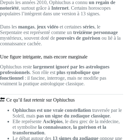
Depuis les années 2010, Ophiuchus a connu
un regain de
notoriété
, surtout grâce à
Internet
. Certains horoscopes
populaires l’intègrent dans une version à 13 signes.
Dans les
mangas
,
jeux vidéo
et certaines
séries
, le
Serpentaire est représenté comme un
treizième personnage
mystérieux, souvent doté de
pouvoirs de guérison
ou lié à la
connaissance cachée.
Une figure intrigante, mais encore marginale
Ophiuchus reste
largement ignoré par les astrologues
professionnels
. Son rôle est
plus symbolique que
fonctionnel
: il fascine, interroge, mais ne modifie pas
vraiment la pratique astrologique classique.
🔚 Ce qu’il faut retenir sur Ophiuchus
Ophiuchus est une vraie constellation
traversée par le
Soleil, mais
pas un signe du zodiaque classique
.
Elle représente
Asclépios
, le dieu grec de la médecine,
et symbolise
la connaissance, la guérison et la
transformation
.
Le débat autour des
13 signes du zodiaque
oppose une