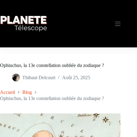
Passer
au
contenu
Ophiuchus, la 13e constellation oubliée du zodiaque ?
Thibaut Delcourt
Août 25, 2025
Accueil
Blog
Ophiuchus, la 13e constellation oubliée du zodiaque ?