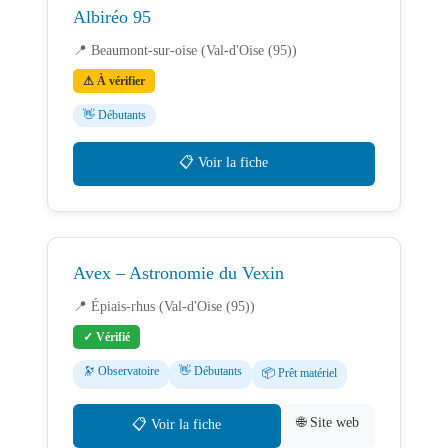
Albiréo 95
📍 Beaumont-sur-oise (Val-d'Oise (95))
⚠ À vérifier
👋 Débutants
📋 Voir la fiche
Avex – Astronomie du Vexin
📍 Épiais-rhus (Val-d'Oise (95))
✓ Vérifié
🔭 Observatoire
👋 Débutants
📦 Prêt matériel
🌐 Site web
📋 Voir la fiche