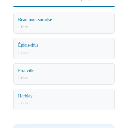
Beaumont-sur-oise
1 club
Épiais-rhus
1 club
Frouville
1 club
Herblay
1 club