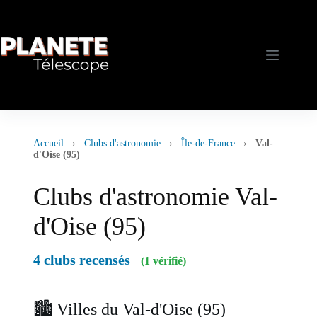
Passer
au
contenu
Accueil
›
Clubs d'astronomie
›
Île-de-France
›
Val-
d'Oise (95)
Clubs d'astronomie Val-
d'Oise (95)
4 clubs recensés
(1 vérifié)
🏙️ Villes du Val-d'Oise (95)