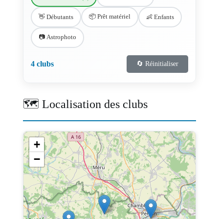
📦 Prêt matériel
👋 Débutants
👶 Enfants
📷 Astrophoto
4 clubs
🔄 Réinitialiser
🗺️ Localisation des clubs
+
−