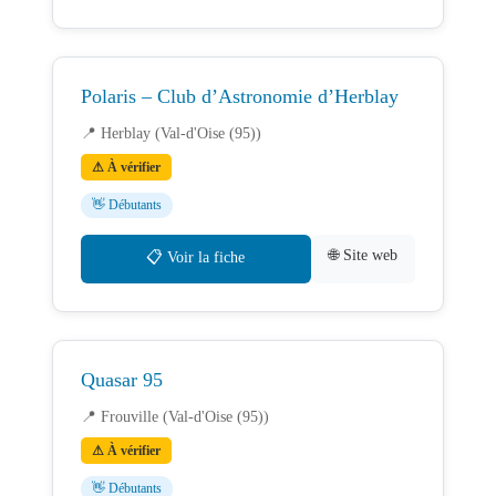
Polaris – Club d’Astronomie d’Herblay
📍 Herblay (Val-d'Oise (95))
⚠ À vérifier
👋 Débutants
🌐 Site web
📋 Voir la fiche
Quasar 95
📍 Frouville (Val-d'Oise (95))
⚠ À vérifier
👋 Débutants