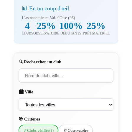
📊 En un coup d'œil
L'astronomie en Val-d'Oise (95)
4
25%
100%
25%
CLUBS
OBSERVATOIRE
DÉBUTANTS
PRÊT MATÉRIEL
🔍 Rechercher un club
🏙️ Ville
🎯 Critères
✓
Clubs vérifiés
(1)
🔭 Observatoire