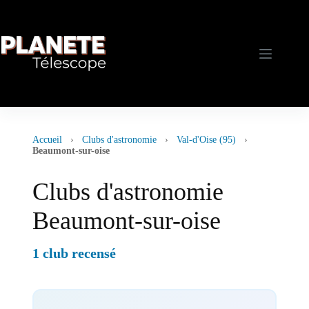
Passer
au
contenu
Accueil
›
Clubs d'astronomie
›
Val-d'Oise (95)
›
Beaumont-sur-oise
Clubs d'astronomie
Beaumont-sur-oise
1 club recensé