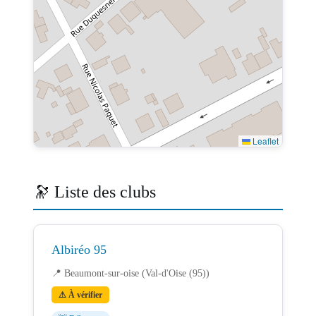
Leaflet
🔭 Liste des clubs
Albiréo 95
📍 Beaumont-sur-oise (Val-d'Oise (95))
⚠ À vérifier