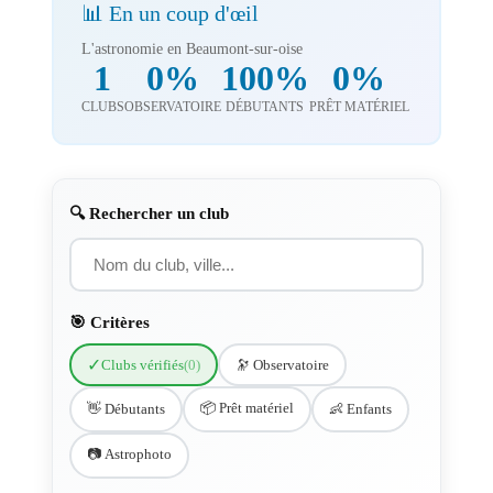
📊 En un coup d'œil
L'astronomie en Beaumont-sur-oise
1
0%
100%
0%
CLUBS
OBSERVATOIRE
DÉBUTANTS
PRÊT MATÉRIEL
🔍 Rechercher un club
🎯 Critères
✓
Clubs vérifiés
(0)
🔭 Observatoire
📦 Prêt matériel
👋 Débutants
👶 Enfants
📷 Astrophoto