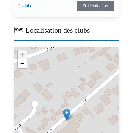
1 club
🔄 Réinitialiser
🗺️ Localisation des clubs
+
−