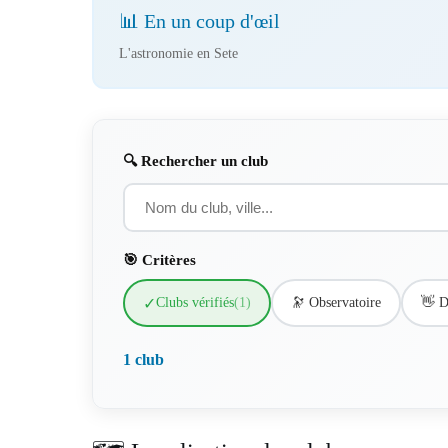
📊 En un coup d'œil
L'astronomie en Sete
🔍 Rechercher un club
🎯 Critères
✓
Clubs vérifiés
(1)
🔭 Observatoire
👋 D
1 club