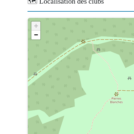
🗺️ Localisation des clubs
+
−