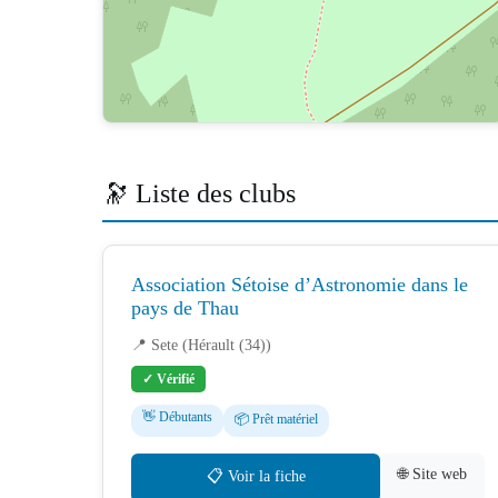
🔭 Liste des clubs
Association Sétoise d’Astronomie dans le
pays de Thau
📍 Sete (Hérault (34))
✓ Vérifié
👋 Débutants
📦 Prêt matériel
🌐 Site web
📋 Voir la fiche