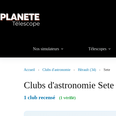
Passer
au
contenu
Nos simulateurs
Télescopes
Accueil
›
Clubs d'astronomie
›
Hérault (34)
›
Sete
Clubs d'astronomie Sete
1 club recensé
(1 vérifié)