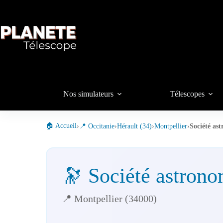
Passer
au
contenu
Nos simulateurs
Télescopes
🏠 Accueil
›
📍 Occitanie
›
Hérault (34)
›
Montpellier
›
Société as
🔭 Société astrono
📍 Montpellier (34000)