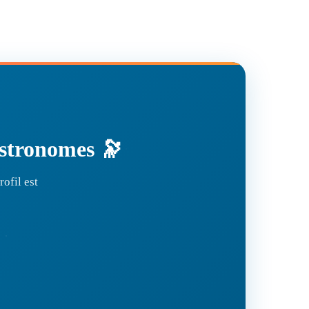
'astronomes 🔭
ofil est