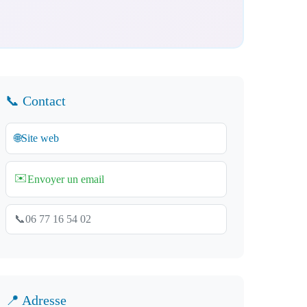
📞 Contact
🌐
Site web
✉️
Envoyer un email
📞
06 77 16 54 02
📍 Adresse