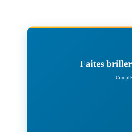
Faites brille
Complét