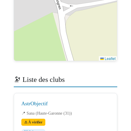
Leaflet
🔭 Liste des clubs
AstrObjectif
📍 Sana (Haute-Garonne (31))
⚠ À vérifier