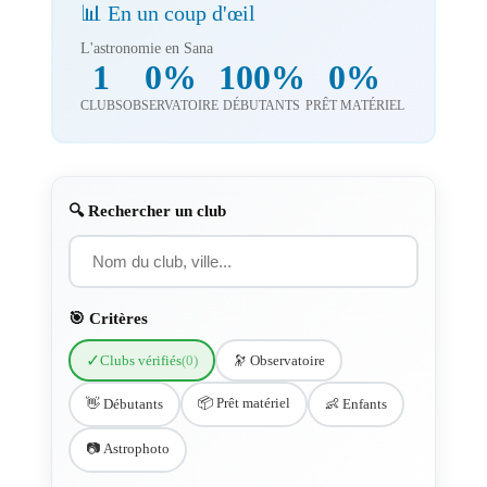
📊 En un coup d'œil
L'astronomie en Sana
1
0%
100%
0%
CLUBS
OBSERVATOIRE
DÉBUTANTS
PRÊT MATÉRIEL
🔍 Rechercher un club
🎯 Critères
✓
Clubs vérifiés
(0)
🔭 Observatoire
📦 Prêt matériel
👋 Débutants
👶 Enfants
📷 Astrophoto