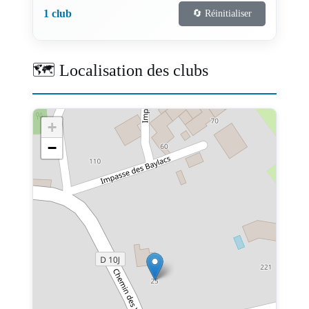
1 club
🔄 Réinitialiser
🗺️ Localisation des clubs
+
−