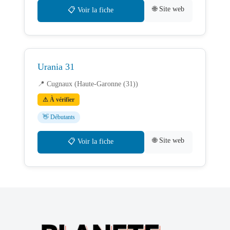
🌐 Site web
📋 Voir la fiche
Urania 31
📍 Cugnaux (Haute-Garonne (31))
⚠ À vérifier
👋 Débutants
🌐 Site web
📋 Voir la fiche