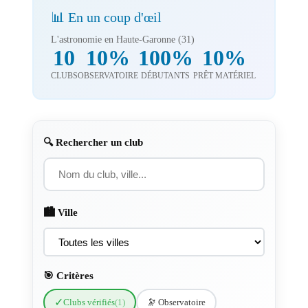
📊 En un coup d'œil
L'astronomie en Haute-Garonne (31)
10
10%
100%
10%
CLUBS
OBSERVATOIRE
DÉBUTANTS
PRÊT MATÉRIEL
🔍 Rechercher un club
🏙️ Ville
🎯 Critères
✓
Clubs vérifiés
(1)
🔭 Observatoire