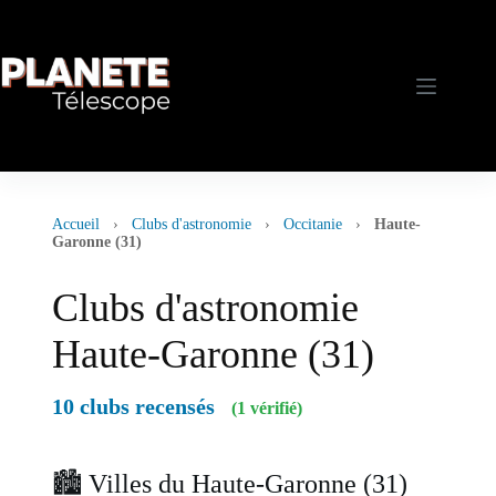
Passer
au
contenu
Accueil
›
Clubs d'astronomie
›
Occitanie
›
Haute-
Garonne (31)
Clubs d'astronomie
Haute-Garonne (31)
10 clubs recensés
(1 vérifié)
🏙️ Villes du Haute-Garonne (31)