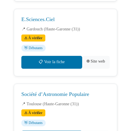
E.Sciences.Ciel
📍 Gardouch (Haute-Garonne (31))
⚠ À vérifier
👋 Débutants
🌐 Site web
📋 Voir la fiche
Société d’Astronomie Populaire
📍 Toulouse (Haute-Garonne (31))
⚠ À vérifier
👋 Débutants