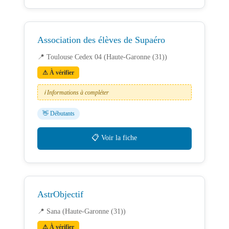
Association des élèves de Supaéro
📍 Toulouse Cedex 04 (Haute-Garonne (31))
⚠ À vérifier
ℹ️ Informations à compléter
👋 Débutants
📋 Voir la fiche
AstrObjectif
📍 Sana (Haute-Garonne (31))
⚠ À vérifier