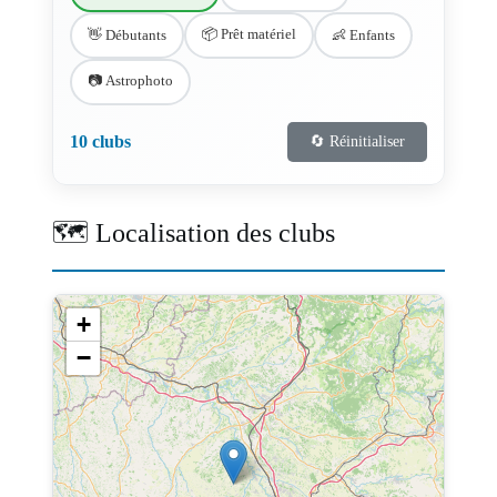
📦 Prêt matériel
👋 Débutants
👶 Enfants
📷 Astrophoto
10 clubs
🔄 Réinitialiser
🗺️ Localisation des clubs
+
−