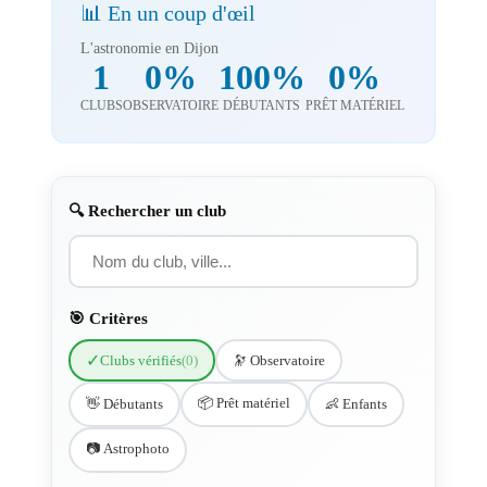
📊 En un coup d'œil
L'astronomie en Dijon
1
0%
100%
0%
CLUBS
OBSERVATOIRE
DÉBUTANTS
PRÊT MATÉRIEL
🔍 Rechercher un club
🎯 Critères
✓
Clubs vérifiés
(0)
🔭 Observatoire
📦 Prêt matériel
👋 Débutants
👶 Enfants
📷 Astrophoto