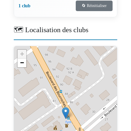
1 club
🔄 Réinitialiser
🗺️ Localisation des clubs
+
−