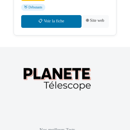
👋 Débutants
🌐 Site web
📋 Voir la fiche
Nos meilleurs Tests