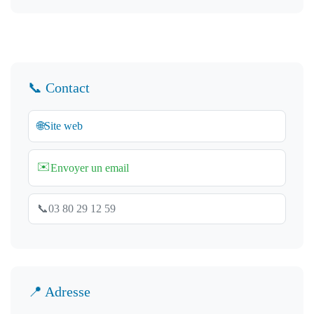
📞 Contact
🌐
Site web
✉️
Envoyer un email
📞
03 80 29 12 59
📍 Adresse