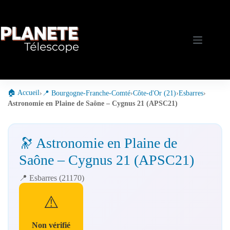
Passer
au
contenu
🏠 Accueil
›
📍 Bourgogne-Franche-Comté
›
Côte-d'Or (21)
›
Esbarres
›
Astronomie en Plaine de Saône – Cygnus 21 (APSC21)
🔭 Astronomie en Plaine de
Saône – Cygnus 21 (APSC21)
📍 Esbarres (21170)
⚠️
Non vérifié