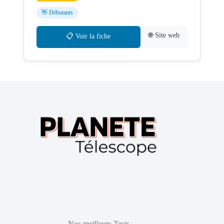
👋 Débutants
🌐 Site web
📋 Voir la fiche
Nos meilleurs Tests