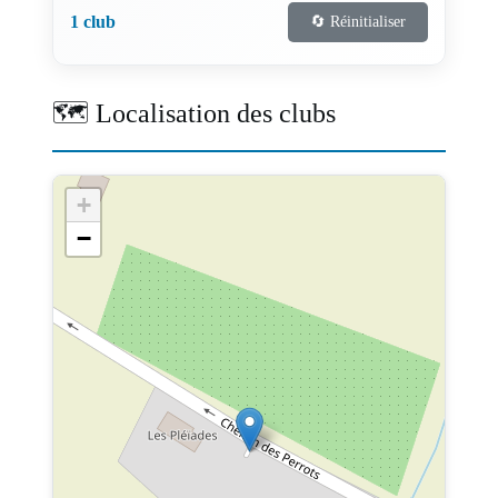
1 club
🔄 Réinitialiser
🗺️ Localisation des clubs
+
−