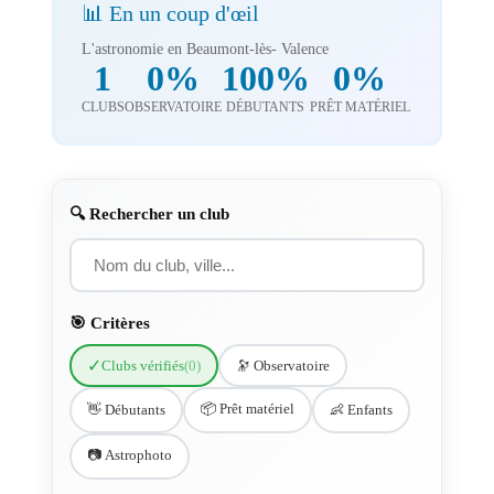
📊 En un coup d'œil
L'astronomie en Beaumont-lès- Valence
1
0%
100%
0%
CLUBS
OBSERVATOIRE
DÉBUTANTS
PRÊT MATÉRIEL
🔍 Rechercher un club
🎯 Critères
✓
Clubs vérifiés
(0)
🔭 Observatoire
📦 Prêt matériel
👋 Débutants
👶 Enfants
📷 Astrophoto