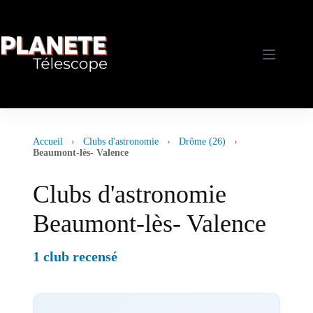
Passer
au
contenu
Accueil
›
Clubs d'astronomie
›
Drôme (26)
›
Beaumont-lès- Valence
Clubs d'astronomie
Beaumont-lès- Valence
1 club recensé