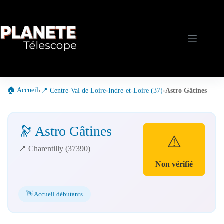
Passer
au
contenu
🏠 Accueil
›
📍 Centre-Val de Loire
›
Indre-et-Loire (37)
›
Astro Gâtines
🔭 Astro Gâtines
⚠️
📍 Charentilly (37390)
Non vérifié
👋 Accueil débutants