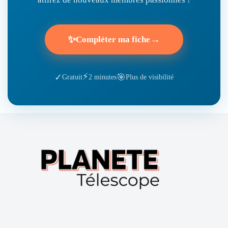
✨
→
Compléter ma fiche
⚡
🎯
✓
Gratuit
2 minutes
Plus de visibilité