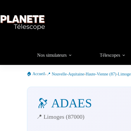
Passer
au
contenu
Nos simulateurs
Télescopes
🏠 Accueil
›
📍 Nouvelle-Aquitaine
›
Haute-Vienne (87)
›
Limoge
🔭 ADAES
📍 Limoges (87000)