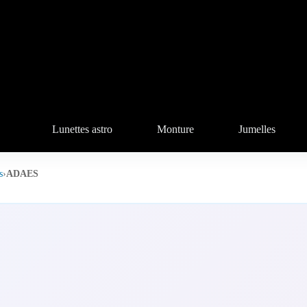
Lunettes astro
Monture
Jumelles
s
›
ADAES