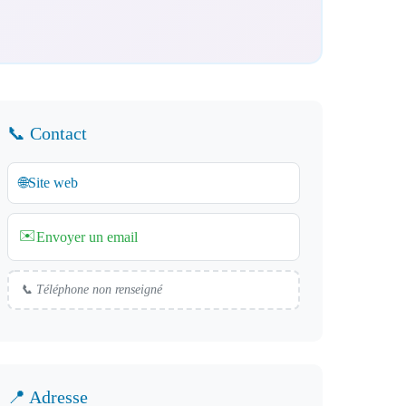
📞 Contact
🌐
Site web
✉️
Envoyer un email
📞 Téléphone non renseigné
📍 Adresse