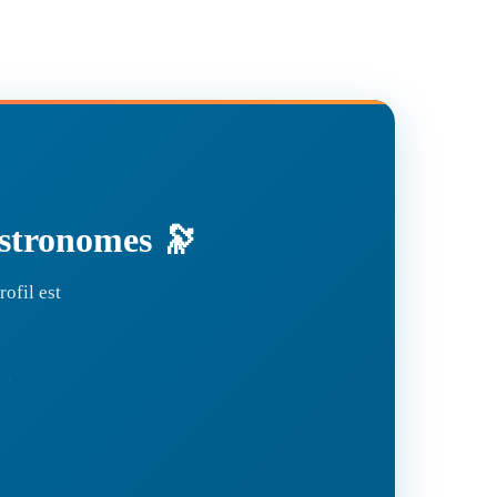
'astronomes 🔭
ofil est