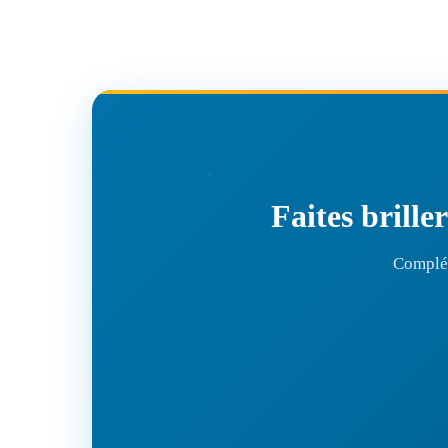
Faites brille
Complét