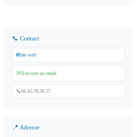
📞 Contact
🌐
Site web
✉️
Envoyer un email
📞
06.42.78.36.57
📍 Adresse