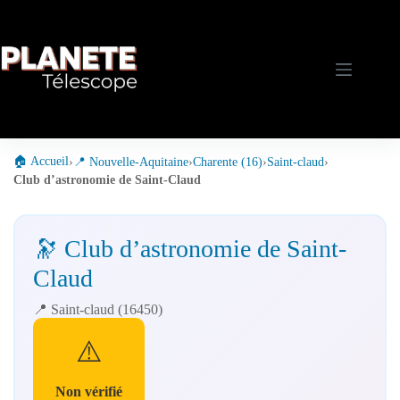
Passer
au
contenu
🏠 Accueil
›
📍 Nouvelle-Aquitaine
›
Charente (16)
›
Saint-claud
›
Club d’astronomie de Saint-Claud
🔭 Club d’astronomie de Saint-
Claud
📍 Saint-claud (16450)
⚠️
Non vérifié