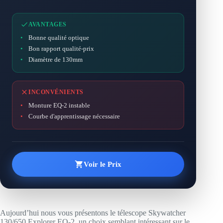
AVANTAGES
•
Bonne qualité optique
•
Bon rapport qualité-prix
•
Diamètre de 130mm
INCONVÉNIENTS
•
Monture EQ-2 instable
•
Courbe d'apprentissage nécessaire
Voir le Prix
Aujourd’hui nous vous présentons le télescope Skywatcher
130/650 Explorer EQ-2, un choix semblant intéressant sur le