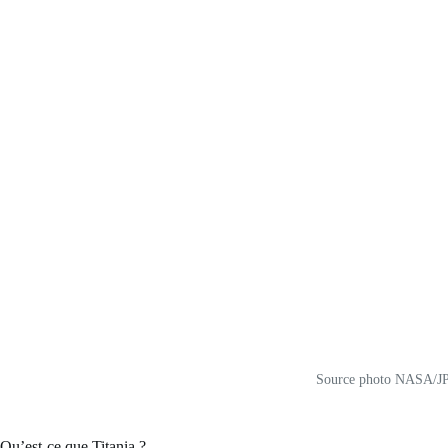
Source photo NASA/JP
Qu’est-ce que Titania ?