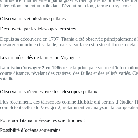
s’influencer mutuellement par la gravité, bien que leurs orbites soient 
interactions jouent un rôle dans l’évolution à long terme du système.
Observations et missions spatiales
Découverte par les télescopes terrestres
Depuis sa découverte en 1797, Titania a été observée principalement à l
mesurer son orbite et sa taille, mais sa surface est restée difficile à détai
Les données clés de la mission Voyager 2
La
mission Voyager 2 en 1986
reste la principale source d’information
courte distance, révélant des cratères, des failles et des reliefs variés
satellite.
Observations récentes avec les télescopes spatiaux
Plus récemment, des télescopes comme
Hubble
ont permis d’étudier Ti
complètent celles de Voyager 2, notamment en analysant la composition 
Pourquoi Titania intéresse les scientifiques ?
Possibilité d’océans souterrains