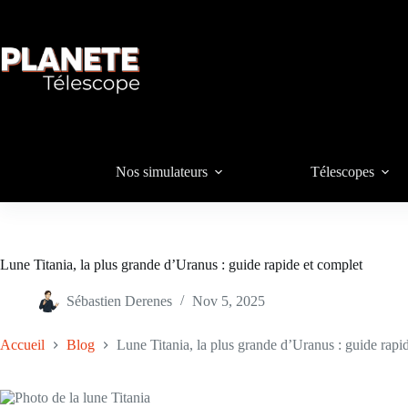
Passer
au
contenu
Nos simulateurs
Télescopes
Lune Titania, la plus grande d’Uranus : guide rapide et complet
Sébastien Derenes
Nov 5, 2025
Accueil
Blog
Lune Titania, la plus grande d’Uranus : guide rapi