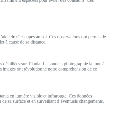
suffisamment espacées pour éviter des collisions. Ces
’aide de télescopes au sol. Ces observations ont permis de
ller à cause de sa distance.
s détaillées sur Titania. La sonde a photographié la lune à
. Ces images ont révolutionné notre compréhension de ce
tania en lumière visible et infrarouge. Ces données
de sa surface et en surveillant d’éventuels changements.