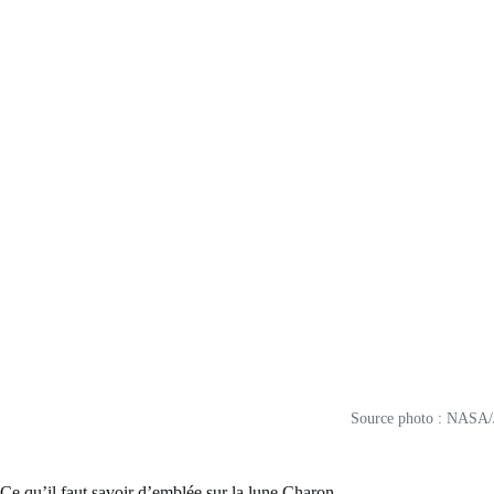
Source photo : NASA/
Ce qu’il faut savoir d’emblée sur la lune Charon