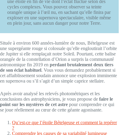
une étoile en fin de vie dont l’éclat fluctue selon des
cycles complexes. Vous pouvez observer sa teinte
orangée unique à l’œil nu, en sachant qu’elle finira par
exploser en une supernova spectaculaire, visible même
en plein jour, sans aucun danger pour notre Terre.
Située à environ 600 années-lumière de nous, Bételgeuse est
une supergéante rouge si colossale qu’elle engloutirait l’orbite
de Jupiter si elle remplaçait notre Soleil. Pourtant, cette balise
orangée de la constellation d’Orion a surpris la communauté
astronomique fin 2019 en
perdant brutalement deux tiers
de son éclat habituel
. Vous vous demandez probablement si
cet affaiblissement soudain annonce une explosion imminente
en supernova ou s’il s’agit d’un simple caprice stellaire.
Après avoir analysé les relevés photométriques et les
conclusions des astrophysiciens, je vous propose de
faire le
point sur les mystères de cet astre
pour comprendre ce qui
se joue réellement au cœur de cette géante agonisante.
Qu’est-ce que l’étoile Bételgeuse et comment la repérer
?
Comprendre les causes de sa variabilité lumineuse