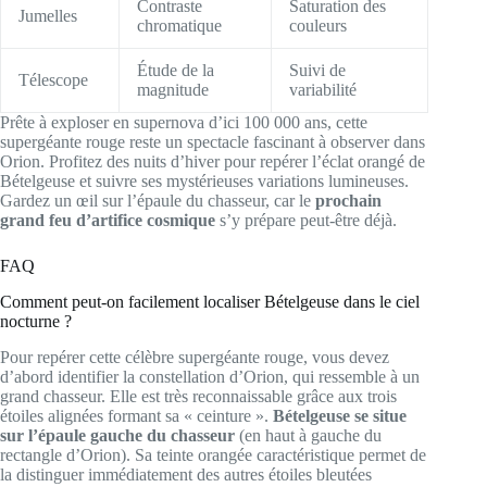
Contraste
Saturation des
Jumelles
chromatique
couleurs
Étude de la
Suivi de
Télescope
magnitude
variabilité
Prête à exploser en supernova d’ici 100 000 ans, cette
supergéante rouge reste un spectacle fascinant à observer dans
Orion. Profitez des nuits d’hiver pour repérer l’éclat orangé de
Bételgeuse et suivre ses mystérieuses variations lumineuses.
Gardez un œil sur l’épaule du chasseur, car le
prochain
grand feu d’artifice cosmique
s’y prépare peut-être déjà.
FAQ
Comment peut-on facilement localiser Bételgeuse dans le ciel
nocturne ?
Pour repérer cette célèbre supergéante rouge, vous devez
d’abord identifier la constellation d’Orion, qui ressemble à un
grand chasseur. Elle est très reconnaissable grâce aux trois
étoiles alignées formant sa « ceinture ».
Bételgeuse se situe
sur l’épaule gauche du chasseur
(en haut à gauche du
rectangle d’Orion). Sa teinte orangée caractéristique permet de
la distinguer immédiatement des autres étoiles bleutées