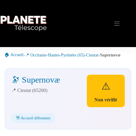
Passer
au
contenu
🏠 Accueil
›
📍 Occitanie
›
Hautes-Pyrénées (65)
›
Cieutat
›
Supernovæ
🔭 Supernovæ
⚠️
📍 Cieutat (65200)
Non vérifié
👋 Accueil débutants