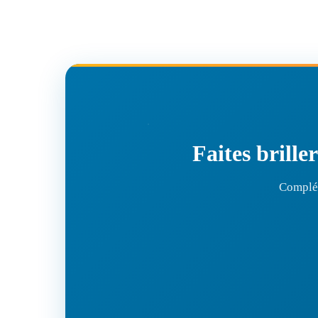
Faites brille
Complét