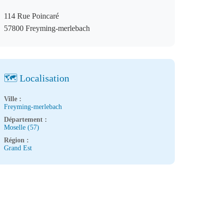
114 Rue Poincaré
57800 Freyming-merlebach
🗺️ Localisation
Ville :
Freyming-merlebach
Département :
Moselle (57)
Région :
Grand Est