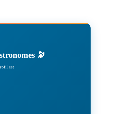
'astronomes 🔭
ofil est