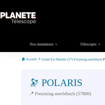
Passer
au
contenu
Nos simulateurs
Télescopes
🏠 Accueil
›
📍 Grand Est
›
Moselle (57)
›
Freyming-merlebach
›
P
🔭 POLARIS
📍 Freyming-merlebach (57800)