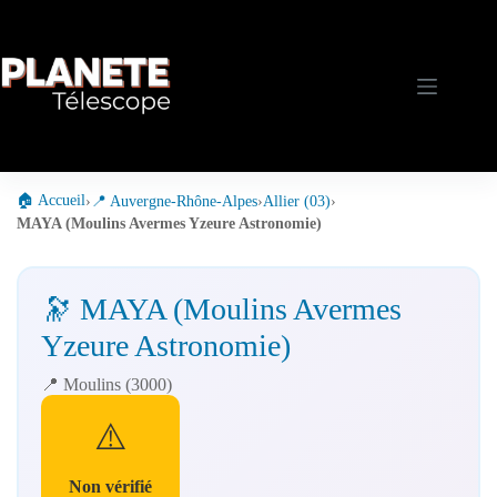
Passer
au
contenu
🏠 Accueil
›
📍 Auvergne-Rhône-Alpes
›
Allier (03)
›
MAYA (Moulins Avermes Yzeure Astronomie)
🔭 MAYA (Moulins Avermes
Yzeure Astronomie)
📍 Moulins (3000)
⚠️
Non vérifié