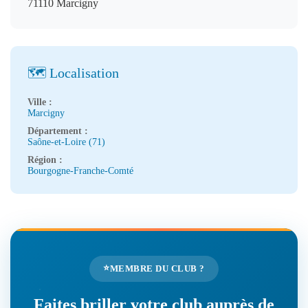
71110 Marcigny
🗺️ Localisation
Ville :
Marcigny
Département :
Saône-et-Loire (71)
Région :
Bourgogne-Franche-Comté
⭐
MEMBRE DU CLUB ?
Faites briller votre club auprès de