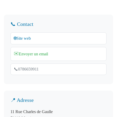
📞 Contact
🌐
Site web
✉️
Envoyer un email
📞
0786659911
📍 Adresse
11 Rue Charles de Gaulle