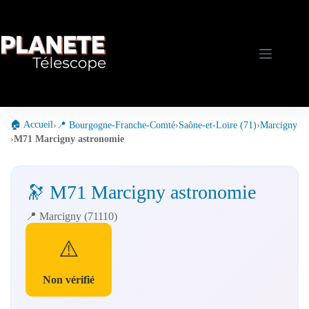
Passer
au
contenu
🏠 Accueil
›
📍 Bourgogne-Franche-Comté
›
Saône-et-Loire (71)
›
Marcigny
›
M71 Marcigny astronomie
🔭 M71 Marcigny astronomie
📍 Marcigny (71110)
⚠️
Non vérifié