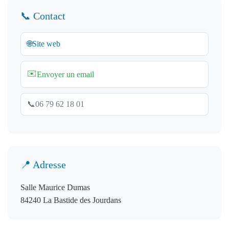
📞 Contact
🌐
Site web
✉️
Envoyer un email
📞
06 79 62 18 01
📍 Adresse
Salle Maurice Dumas
84240 La Bastide des Jourdans