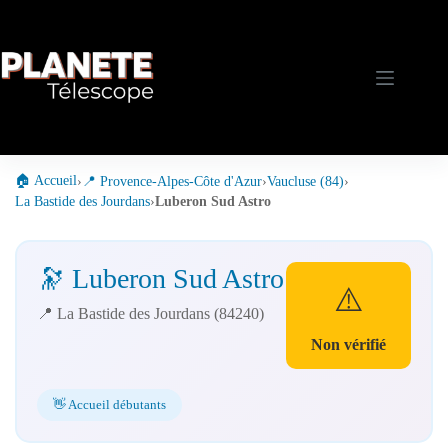
Passer
au
contenu
🏠 Accueil
›
📍 Provence-Alpes-Côte d'Azur
›
Vaucluse (84)
›
La Bastide des Jourdans
›
Luberon Sud Astro
🔭 Luberon Sud Astro
⚠️
📍 La Bastide des Jourdans (84240)
Non vérifié
👋 Accueil débutants