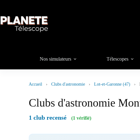
Passer
au
contenu
Nos simulateurs
Télescopes
Accueil
›
Clubs d'astronomie
›
Lot-et-Garonne (47)
›
Clubs d'astronomie Mon
1 club recensé
(1 vérifié)