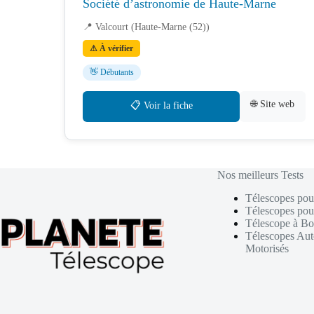
Société d’astronomie de Haute-Marne
📍 Valcourt (Haute-Marne (52))
⚠ À vérifier
👋 Débutants
🌐 Site web
📋 Voir la fiche
Nos meilleurs Tests
Télescopes pou
Télescopes pou
Télescope à Bo
Télescopes Au
Motorisés