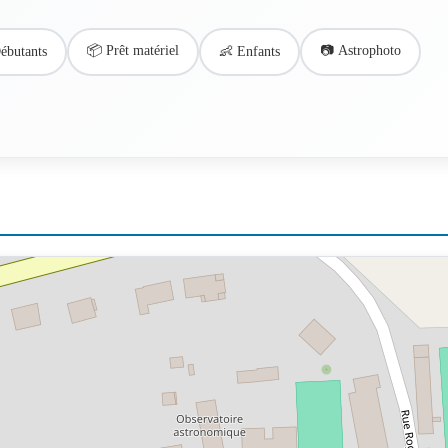
📦 Prêt matériel
📷 Astrophoto
ébutants
👶 Enfants