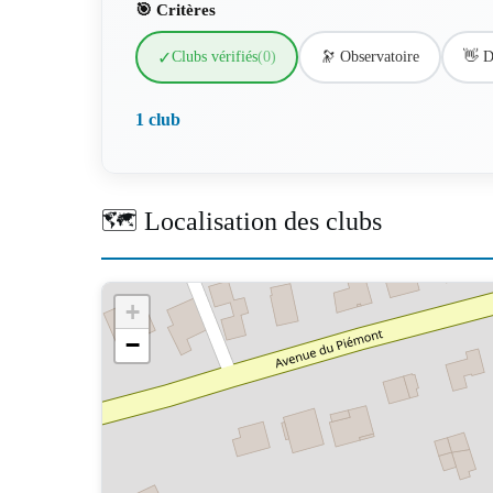
🎯 Critères
✓
Clubs vérifiés
(0)
🔭 Observatoire
👋 D
1 club
🗺️ Localisation des clubs
+
−