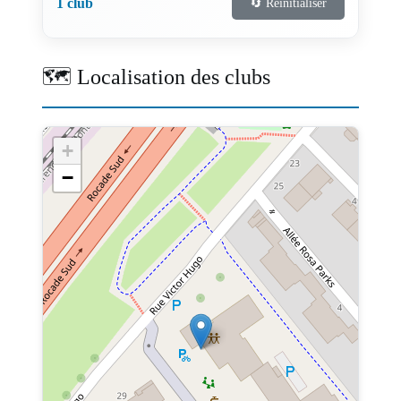
1 club
🔄 Réinitialiser
🗺️ Localisation des clubs
+
−