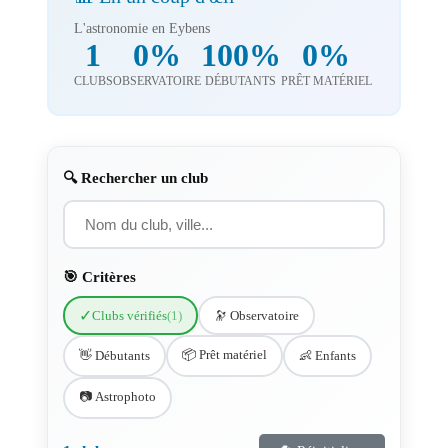
L'astronomie en Eybens
1
0%
100%
0%
CLUBS
OBSERVATOIRE
DÉBUTANTS
PRÊT MATÉRIEL
🔍 Rechercher un club
🎯 Critères
✓
Clubs vérifiés
(1)
🔭 Observatoire
📦 Prêt matériel
👋 Débutants
👶 Enfants
📷 Astrophoto