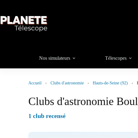
Passer
au
contenu
Nos simulateurs
Télescopes
Accueil
›
Clubs d'astronomie
›
Hauts-de-Seine (92)
›
Clubs d'astronomie Boul
1 club recensé