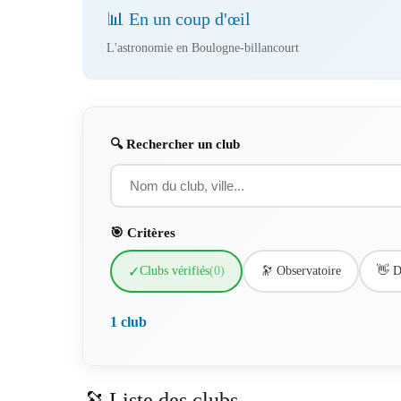
📊 En un coup d'œil
L'astronomie en Boulogne-billancourt
🔍 Rechercher un club
🎯 Critères
✓
Clubs vérifiés
(0)
🔭 Observatoire
👋 D
1 club
🔭 Liste des clubs