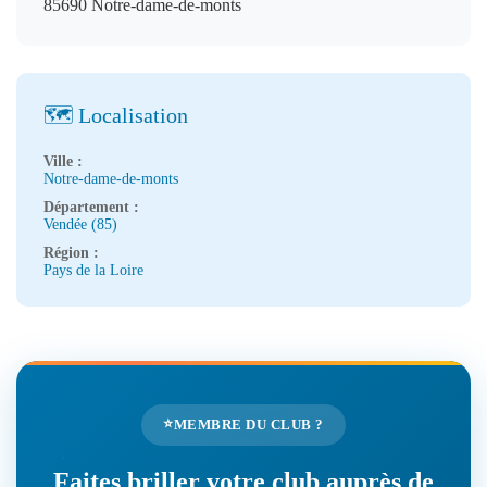
85690 Notre-dame-de-monts
🗺️ Localisation
Ville :
Notre-dame-de-monts
Département :
Vendée (85)
Région :
Pays de la Loire
⭐
MEMBRE DU CLUB ?
Faites briller votre club auprès de