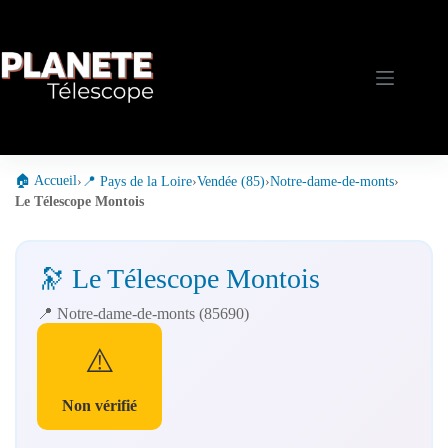
Passer
au
contenu
🏠 Accueil
›
📍 Pays de la Loire
›
Vendée (85)
›
Notre-dame-de-monts
›
Le Télescope Montois
🔭 Le Télescope Montois
📍 Notre-dame-de-monts (85690)
⚠️
Non vérifié