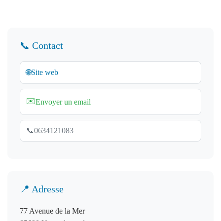
📞 Contact
🌐
Site web
✉️
Envoyer un email
📞
0634121083
📍 Adresse
77 Avenue de la Mer