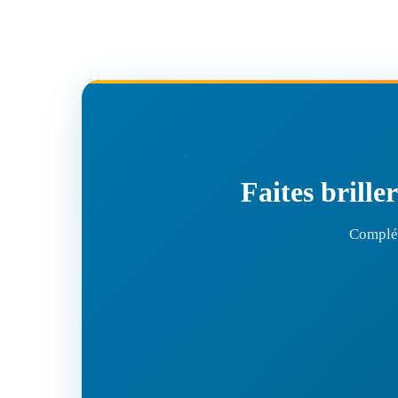
Faites brille
Complét