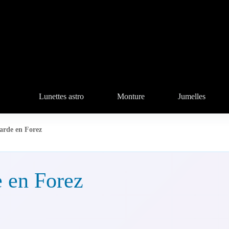
Lunettes astro
Monture
Jumelles
arde en Forez
 en Forez