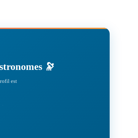
'astronomes 🔭
ofil est