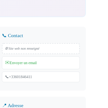
📞 Contact
🌐 Site web non renseigné
✉️
Envoyer un email
📞
+33601846411
📍 Adresse