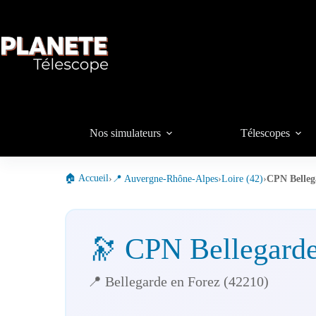
Passer
au
contenu
Nos simulateurs
Télescopes
🏠 Accueil
›
📍 Auvergne-Rhône-Alpes
›
Loire (42)
›
CPN Belleg
🔭 CPN Bellegarde
📍 Bellegarde en Forez (42210)