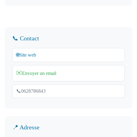
📞 Contact
🌐
Site web
✉️
Envoyer un email
📞
0628786843
📍 Adresse