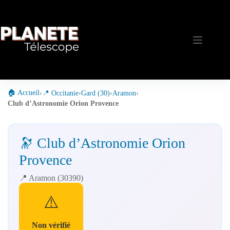
Passer
au
contenu
🏠 Accueil
›
📍 Occitanie
›
Gard (30)
›
Aramon
›
Club d’Astronomie Orion Provence
🔭 Club d’Astronomie Orion
Provence
📍 Aramon (30390)
⚠️
Non vérifié