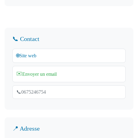
📞 Contact
🌐
Site web
✉️
Envoyer un email
📞
0675246754
📍 Adresse