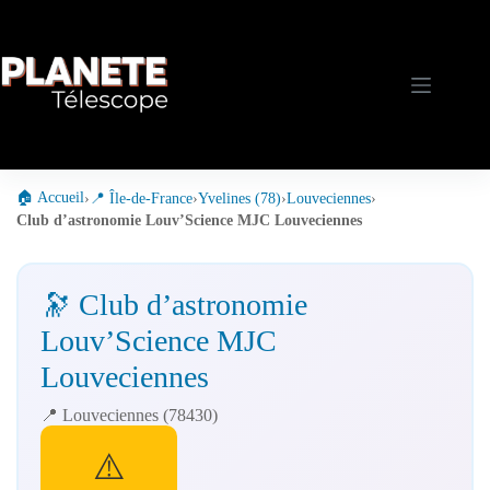
Passer
au
contenu
🏠 Accueil
›
📍 Île-de-France
›
Yvelines (78)
›
Louveciennes
›
Club d’astronomie Louv’Science MJC Louveciennes
🔭 Club d’astronomie
Louv’Science MJC
Louveciennes
📍 Louveciennes (78430)
⚠️