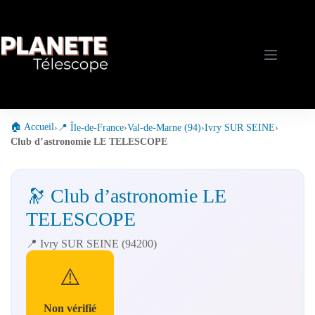
Passer
au
contenu
🏠 Accueil
›
📍 Île-de-France
›
Val-de-Marne (94)
›
Ivry SUR SEINE
›
Club d’astronomie LE TELESCOPE
🔭 Club d’astronomie LE
TELESCOPE
📍 Ivry SUR SEINE (94200)
⚠️
Non vérifié